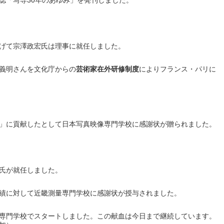
誌「写専30年のあゆみ」を発刊しました。
げて宗澤政宏氏は理事に就任しました。
義明さんを文化庁からの
芸術家在外研修制度
によりフランス・パリに
」に貢献したとして日本写真映像専門学校に感謝状が贈られました。
氏が就任しました。
績に対して近畿測量専門学校に感謝状が授与されました。
専門学校でスタートしました。この献血は今日まで継続しています。