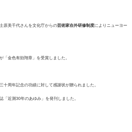
士原美千代さんを文化庁からの
芸術家在外研修制度
によりニューヨー
が「金色有効翔章」を受賞しました。
三十周年記念の功績に対して感謝状が贈られました。
誌「近測30年のあゆみ」を発刊しました。