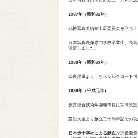
日本写真専門学校創立三十周年記念
1987
年（昭和62年）
花博写真美術館出展委員会を立ち上
日本写真映像専門学校卒業生、長島
派遣しました。
1988
年（昭和63年）
奈良理事より「ならシルクロード博
1989
年（平成元年）
創真総合技術学園理事長に宗澤政宏
建設大臣より創立二十周年記念の功
日本赤十字社による献血
が近畿測量