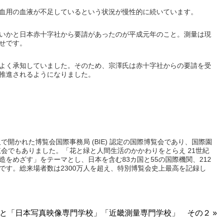
血用の血液が不足しているという状況が慢性的に続いています。
いかと日本赤十字社から要請があったのが平成元年のこと。測量は現
せです。
よく承知していました。そのため、宗澤氏は赤十字社からの要請を受
推進されるようになりました。
で開かれた博覧会国際事務局 (BIE) 認定の国際博覧会であり、国際園
覧会でもありました。「花と緑と人間生活のかかわりをとらえ 21世紀
をめざす」をテーマとし、日本を含む83カ国と55の国際機関、212
です。総来場者数は2300万人を超え、特別博覧会史上最高を記録し
と「日本写真映像専門学校」「近畿測量専門学校」 その２ »