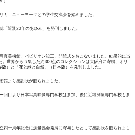
加）
リカ、ニューヨークとの学生交流会を始めました。
誌「近測20年のあゆみ」を発刊しました。
写真美術館」パビリオン竣工、開館式をおこないました。結果的に当
た。世界から収集した約300点のコレクションは大阪府に寄贈、オリ
（世界版）と「花と緑と自然」（日本版）を発刊しました。
術館より感謝状が贈られました。
一回目より日本写真映像専門学校は参加、後に近畿測量専門学校も参
立四十周年記念に測量協会発展に寄与したとして感謝状を贈られまし