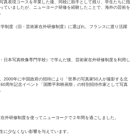
写真表現コースを卒業した後、同校に助手として残り、学生たちに指
っていましたが、ニューヨーク研修を経験したことで、海外の芸術を
。
外留学制度（旧・芸術家在外研修制度）に選ばれ、フランスに渡り活躍
・日本写真映像専門学校）で学んだ後、芸術家在外研修制度を利用し
2000年に中国政府の招待により「世界の写真家50人が撮影する北
連60周年記念イベント「国際平和映画祭」の特別招待作家として写真
。
術家在外研修制度を使ってニューヨークで２年間を過ごしました。
生に少なくない影響を与えています。