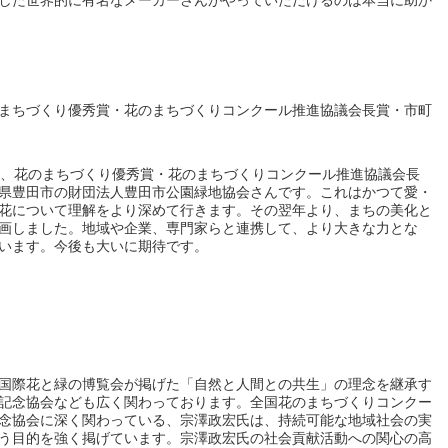
した世界的に有名なメーカーさんがやっていただけるのは本当に助か
まちづくり優秀賞・花のまちづくりコンクール推進協議会長賞・市町
ル、花のまちづくり優秀賞・花のまちづくりコンクール推進協議会長
県豊田市の財団法人豊田市公園緑地協会さんです。これはかつて愛・
花について理解をより深めて行きます。その翌年より、まちの美化と
画しました。地域や企業、専門家らと連携して、より大きな力とな
います。今後も大いに期待です。
国際花と緑の博覧会が掲げた「自然と人間との共生」の理念を継承す
記念協会なども広く関わっております。全国花のまちづくりコンクー
念協会に深く関わっている、宗澤政宏氏は、持続可能な地域社会の実
う目的を強く掲げています。宗澤政宏氏の社会貢献活動への関心の高