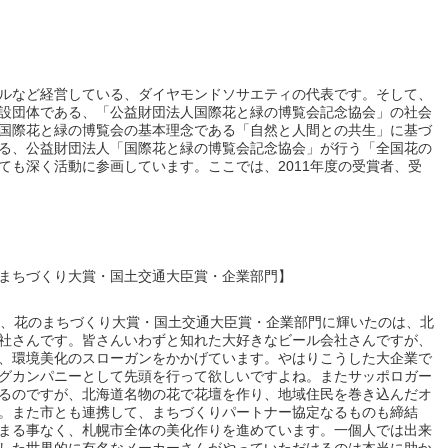
ルなど経営している、ダイヤモンドソサエティの代表です。そして、
設団体である、「公益財団法人国際花と緑の博覧会記念協会」の社会
国際花と緑の博覧会の基本理念である「自然と人間との共生」に基づ
る、公益財団法人「国際花と緑の博覧会記念協会」が行う「全国花の
ても深く活動に参画しています。ここでは、2011年度の受賞者、受
まちづくり大賞・国土交通大臣賞・企業部門】
ル、花のまちづくり大賞・国土交通大臣賞・企業部門に輝いたのは、北
社さんです。皆さんいわずと知れた大好きなビール会社さんですが、
、環境美化のスローガンをかかげています。やはりこうした大企業で
グカンパニーとして先頭を行って欲しいですよね。またサッポロガー
るのですが、北海道名物の花で花壇を作り、地域住民を巻き込んだオ
。また市とも連携して、まちづくりパートナー協定なるものも締結
まる事なく、札幌市全体の美化作りを進めています。一個人では出来