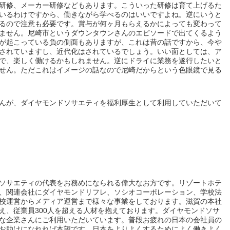
研修、メーカー研修などもあります。こういった研修は育て上げるた
いるわけですから、働きながら学べるのはいいですよね。逆にいうと
るので注意も必要です。賞与が何ヶ月もらえるかによっても変わって
ません。尼崎市というダウンタウンさんのエピソードで出てくるよう
が起こっている負の側面もありますが、これは昔の話ですから、今や
されていますし、近代化はされているでしょう。いい面としては、ア
で、楽しく働けるかもしれません。逆にドライに業務を遂行したいと
せん。ただこれはイメージの話なので尼崎だからという色眼鏡で見る
んが、ダイヤモンドソサエティを福利厚生として利用していただいて
ソサエティの代表をお務めになられる偉大なお方です。リゾートホテ
、関連会社にダイヤモンドリフレ、ソシオコーポレーション、学校法
校運営からメディア運営まで様々な事業をしております。滋賀の本社
え、従業員300人を超える人材を抱えております。ダイヤモンドソサ
な企業さんにご利用いただいています。普段お疲れの日本の会社員の
お助けになれれば本望です。日本をよりよくするためによく働きよく