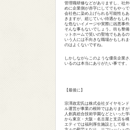
管理職研修などがありますし、社外
めに企業側が赤字にしてでもやって
会社色に染め上げられる可能性もあ
きますが、総じていい待遇かもしれ
な危ないイメージや実際に凶悪事件
そんな事もないでしょう。街も整備
ットホームで笑いの聖地でもあるの
いう人には不向きな職場かもしれま
のはよくないですね。
しかしながらこのような優良企業さ
いるのは本当にありがたい事です。
【最後に】
宗澤政宏氏は株式会社ダイヤモンド
ル運営が事業の根幹ではありますが
人創真総合技術学園などといった学
から東京・大阪・名古屋と支店を構
エティでは福利厚生施設として様々
方々の慰労となり、リフレッシュの