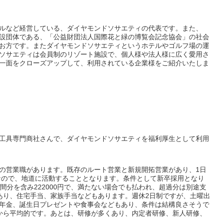
ルなど経営している、ダイヤモンドソサエティの代表です。また、
設団体である、「公益財団法人国際花と緑の博覧会記念協会」の社会
お方です。またダイヤモンドソサエティというホテルやゴルフ場の運
ソサエティは会員制のリゾート施設で、個人様や法人様に広く愛用さ
一面をクローズアップして、利用されている企業様をご紹介いたしま
工具専門商社さんで、ダイヤモンドソサエティを福利厚生として利用
の営業職があります。既存のルート営業と新規開拓営業があり、1日
うなので、地道に活動することとなります。条件として新卒採用となり
間分を含み222000円で、満たない場合でも払われ、超過分は別途支
あり、住宅手当、家族手当などもあります。週休2日制ですが、土曜出
年金、誕生日プレゼントや食事会などもあり、条件は結構良さそうで
0ですから平均的です。あとは、研修が多くあり、内定者研修、新人研修、