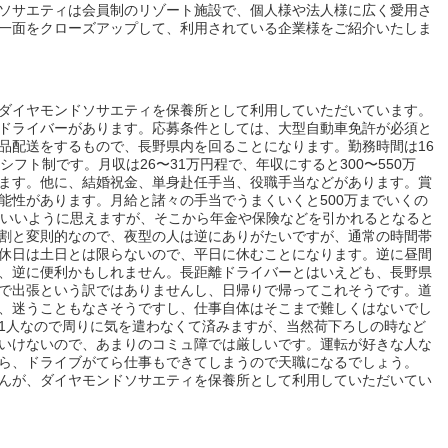
ソサエティは会員制のリゾート施設で、個人様や法人様に広く愛用さ
一面をクローズアップして、利用されている企業様をご紹介いたしま
ダイヤモンドソサエティを保養所として利用していただいています。
ドライバーがあります。応募条件としては、大型自動車免許が必須と
品配送をするもので、長野県内を回ることになります。勤務時間は16
シフト制です。月収は26〜31万円程で、年収にすると300〜550万
ます。他に、結婚祝金、単身赴任手当、役職手当などがあります。賞
能性があります。月給と諸々の手当でうまくいくと500万までいくの
といいように思えますが、そこから年金や保険などを引かれるとなると
割と変則的なので、夜型の人は逆にありがたいですが、通常の時間帯
休日は土日とは限らないので、平日に休むことになります。逆に昼間
、逆に便利かもしれません。長距離ドライバーとはいえども、長野県
で出張という訳ではありませんし、日帰りで帰ってこれそうです。道
、迷うこともなさそうですし、仕事自体はそこまで難しくはないでし
1人なので周りに気を遣わなくて済みますが、当然荷下ろしの時など
いけないので、あまりのコミュ障では厳しいです。運転が好きな人な
ら、ドライブがてら仕事もできてしまうので天職になるでしょう。
んが、ダイヤモンドソサエティを保養所として利用していただいてい