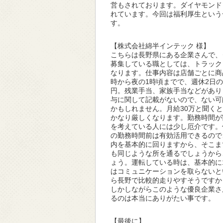
営もされております。ダイヤモンド
れています。今回は福利厚生という
す。
【株式会社綿半インテック 様】
こちらは長野県にある企業さんで、
募集している職としては、トラック
なります。仕事内容は店舗ごとに商
時から夜の1時頃までで、週休2日の
円。残業手当、家族手当などがあり
与に関して記載がないので、ない可
かもしれません。月給30万と聞く
かなり厳しくなります。勤務時間が
を考えている人には少し厄介です。
の勤務時間前は有効活用できるので
内を基本的に回りますから、そこま
も同じような所を通るでしょうから
ょう。運転している時は、基本的に
はコミュニケーションを取らないと
ら長野で比較的走りやすそうですか
しかしながらこのような優良企業さ
るのは本当にありがたい事です。
【最後に】