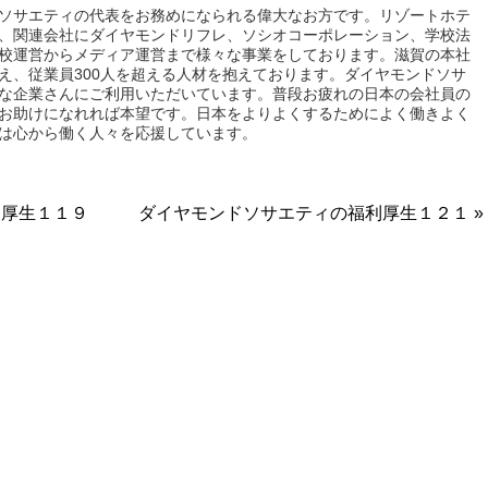
ソサエティの代表をお務めになられる偉大なお方です。リゾートホテ
、関連会社にダイヤモンドリフレ、ソシオコーポレーション、学校法
校運営からメディア運営まで様々な事業をしております。滋賀の本社
え、従業員300人を超える人材を抱えております。ダイヤモンドソサ
な企業さんにご利用いただいています。普段お疲れの日本の会社員の
お助けになれれば本望です。日本をよりよくするためによく働きよく
は心から働く人々を応援しています。
利厚生１１９
ダイヤモンドソサエティの福利厚生１２１ »