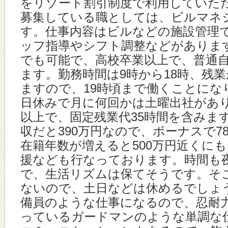
をリゾート割引制度で利用していた
募集している職としては、ビルマネ
す。仕事内容はビルなどの施設管理
ッフ指導やシフト調整などがありま
でも可能で、高校卒業以上で、普通
ます。勤務時間は9時から18時、残業
ますので、19時頃まで働くことにな
日休みで月に何回かは土曜出社があり
以上で、固定残業代35時間を含みま
収だと390万円なので、ボーナスで7
在籍年数が増えると500万円近くに
援なども行なっております。時間も
で、生活リズムは保てそうです。そ
ないので、土日などは休めるでしょ
備員のような仕事になるので、忍耐
っているガードマンのような単調な