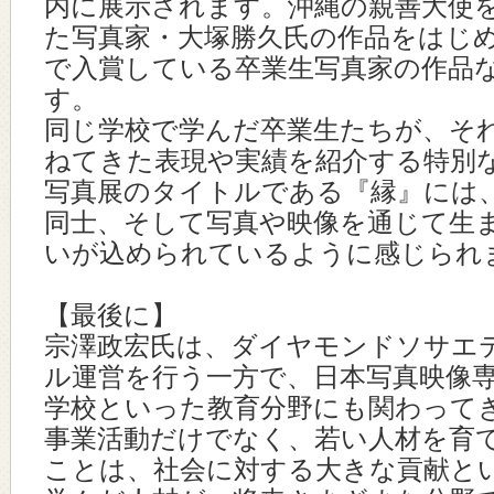
内に展示されます。沖縄の親善大使
た写真家・大塚勝久氏の作品をはじ
で入賞している卒業生写真家の作品
す。
同じ学校で学んだ卒業生たちが、そ
ねてきた表現や実績を紹介する特別
写真展のタイトルである『縁』には
同士、そして写真や映像を通じて生
いが込められているように感じられ
【最後に】
宗澤政宏氏は、ダイヤモンドソサエ
ル運営を行う一方で、日本写真映像
学校といった教育分野にも関わって
事業活動だけでなく、若い人材を育
ことは、社会に対する大きな貢献と