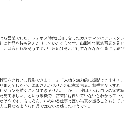
ぱら営業でした。フォボス時代に知り合ったカメラマンのアシスタン
社に作品を持ち込んだりしていたそうです。出版社で家族写真を見せ
」とは言われるそうですが、反応はそれだけでなかなか仕事には結び
料理をきれいに撮影できます！」「人物を魅力的に撮影できます！」
りまえでしたが、浅田さんが見せたのは家族写真。相手方からすれ
ビジョンを描くことはできません。しかし、浅田さんは自身の家族写
だ見てほしい」という動機で、営業には向いていないとわかっていな
たそうです。もちろん、いわゆる仕事っぽい写真を撮ることもしてい
人に見せるような作品ではないと感じたそうです。