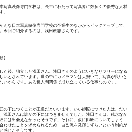
本写真映像専門学校は、長年にわたって写真界に数多くの優秀な人材
す。
そんな日本写真映像専門学校の卒業生のなかからピックアップして、
。今回ご紹介するのは、浅田政志さんです。
動】
した後、独立した浅田さん。浅田さんのようにいきなりフリーになる
しいとされています。世の中にカメラマンは大勢いて、写真が良いと
ないからです。ある種人間関係で成り立っている仕事なのです。
匠の下につくことが王道だといいます。いい師匠につけた人は、だい
、浅田さんは誰かの下にはつきませんでした。浅田さんは、残念なが
匠には出会えなかったそうです。それに、仮に師匠についてしまう
合わせたことを求められるため、自己流を発揮しずらいという制約が
と感じたそうです。