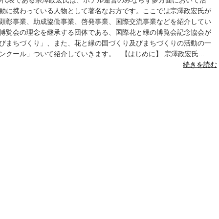
の代表である宗澤政宏氏は、ホテル運営のみならず多方面において活
動に携わっている人物として著名なお方です。ここでは宗澤政宏氏が
顕彰事業、助成協働事業、啓発事業、国際交流事業などを紹介してい
博覧会の理念を継承する団体である、国際花と緑の博覧会記念協会が
びまちづくり」、また、花と緑の国づくり及びまちづくりの活動の一
クール」ついて紹介していきます。 【はじめに】 宗澤政宏氏...
続きを読む