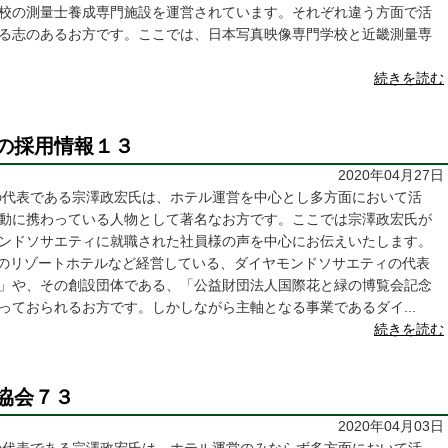
校の測量士養成専門施設を運営されています。それぞれ違う方面で活
る志のあるお方です。ここでは、日本写真映像専門学校と近畿測量専
続きを読む
の採用情報１３
2020年04月27日
の代表である宗澤政宏氏は、ホテル運営を中心とし多方面において活
動に携わっている人物として著名なお方です。ここでは宗澤政宏氏が
ンドソサエティに就職された社員様の声を中心にお伝えいたします。
のリゾートホテルなど経営している、ダイヤモンドソサエティの代表
」や、その創設団体である、「公益財団法人国際花と緑の博覧会記念
っておられるお方です。しかしながら主軸となる事業であるダイ...
続きを読む
協会７３
2020年04月03日