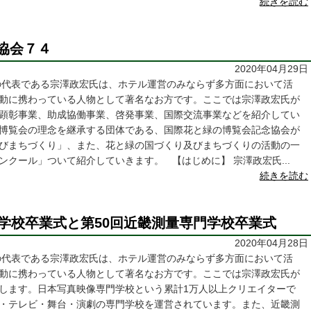
続きを読む
協会７４
2020年04月29日
の代表である宗澤政宏氏は、ホテル運営のみならず多方面において活
動に携わっている人物として著名なお方です。ここでは宗澤政宏氏が
顕彰事業、助成協働事業、啓発事業、国際交流事業などを紹介してい
博覧会の理念を継承する団体である、国際花と緑の博覧会記念協会が
びまちづくり」、また、花と緑の国づくり及びまちづくりの活動の一
クール」ついて紹介していきます。 【はじめに】 宗澤政宏氏...
続きを読む
門学校卒業式と第50回近畿測量専門学校卒業式
2020年04月28日
の代表である宗澤政宏氏は、ホテル運営のみならず多方面において活
動に携わっている人物として著名なお方です。ここでは宗澤政宏氏が
します。日本写真映像専門学校という累計1万人以上クリエイターで
・テレビ・舞台・演劇の専門学校を運営されています。また、近畿測