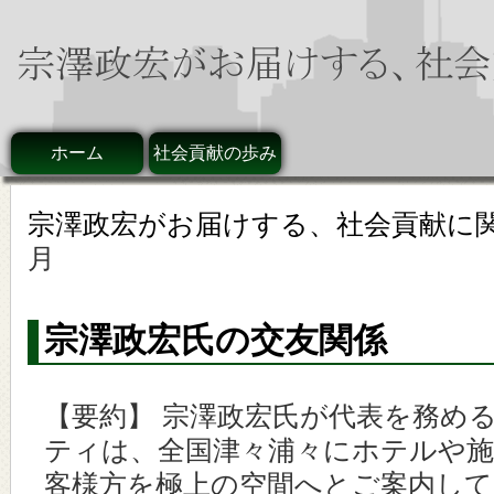
ホーム
社会貢献の歩み
宗澤政宏がお届けする、社会貢献に
月
宗澤政宏氏の交友関係
【要約】 宗澤政宏氏が代表を務め
ティは、全国津々浦々にホテルや
客様方を極上の空間へとご案内し