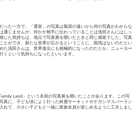
だった一方で、「選挙」の写真は風習の違いから何の写真かわからな
は通じませんが、何かが相手に伝わっていることは浅田さんにはしっ
感じた気持ちは、地元で写真展を開いたときと同じ感覚でした。写真
ことができ、新たな世界が広がるということに、国境はないのだとい
めた浅田さんは、世界進出にも積極的になったのだとか。ニューヨー
行くという気持ちになったといいます。
Family Land」という名前の写真展を開いたことがあります。この写
写真に、子ども頃によく行った鈴鹿サーキットやナガシマスパーラン
入れて、小さい子どもと一緒に家族全員が楽しめるように工夫しまし