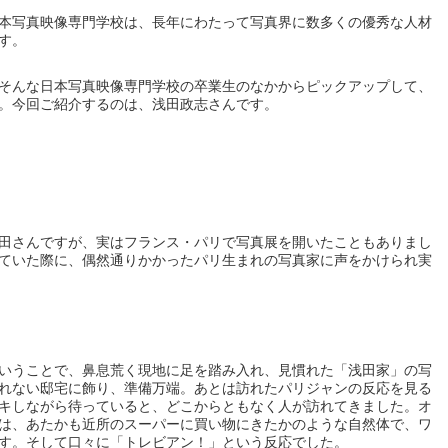
本写真映像専門学校は、長年にわたって写真界に数多くの優秀な人材
す。
そんな日本写真映像専門学校の卒業生のなかからピックアップして、
。今回ご紹介するのは、浅田政志さんです。
田さんですが、実はフランス・パリで写真展を開いたこともありまし
ていた際に、偶然通りかかったパリ生まれの写真家に声をかけられ実
いうことで、鼻息荒く現地に足を踏み入れ、見慣れた「浅田家」の写
れない邸宅に飾り、準備万端。あとは訪れたパリジャンの反応を見る
キしながら待っていると、どこからともなく人が訪れてきました。オ
は、あたかも近所のスーパーに買い物にきたかのような自然体で、ワ
す。そして口々に「トレビアン！」という反応でした。