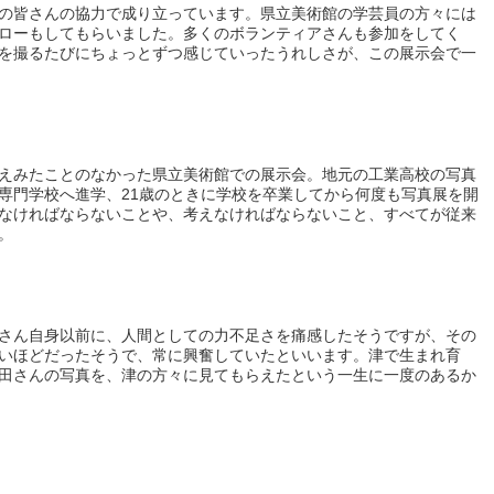
の皆さんの協力で成り立っています。県立美術館の学芸員の方々には
ローもしてもらいました。多くのボランティアさんも参加をしてく
を撮るたびにちょっとずつ感じていったうれしさが、この展示会で一
えみたことのなかった県立美術館での展示会。地元の工業高校の写真
専門学校へ進学、21歳のときに学校を卒業してから何度も写真展を開
なければならないことや、考えなければならないこと、すべてが従来
。
さん自身以前に、人間としての力不足さを痛感したそうですが、その
いほどだったそうで、常に興奮していたといいます。津で生まれ育
田さんの写真を、津の方々に見てもらえたという一生に一度のあるか