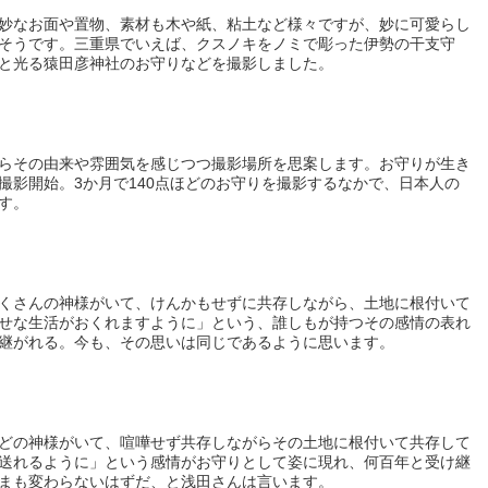
妙なお面や置物、素材も木や紙、粘土など様々ですが、妙に可愛らし
そうです。三重県でいえば、クスノキをノミで彫った伊勢の干支守
と光る猿田彦神社のお守りなどを撮影しました。
らその由来や雰囲気を感じつつ撮影場所を思案します。お守りが生き
撮影開始。3か月で140点ほどのお守りを撮影するなかで、日本人の
す。
くさんの神様がいて、けんかもせずに共存しながら、土地に根付いて
せな生活がおくれますように」という、誰しもが持つその感情の表れ
継がれる。今も、その思いは同じであるように思います。
どの神様がいて、喧嘩せず共存しながらその土地に根付いて共存して
送れるように」という感情がお守りとして姿に現れ、何百年と受け継
まも変わらないはずだ、と浅田さんは言います。