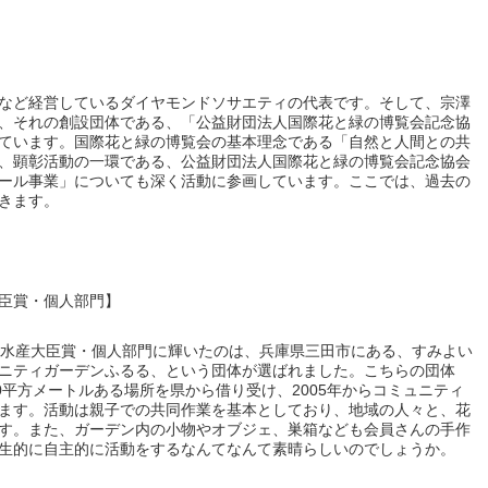
など経営しているダイヤモンドソサエティの代表です。そして、宗澤
、それの創設団体である、「公益財団法人国際花と緑の博覧会記念協
ています。国際花と緑の博覧会の基本理念である「自然と人間との共
、顕彰活動の一環である、公益財団法人国際花と緑の博覧会記念協会
ール事業」についても深く活動に参画しています。ここでは、過去の
きます。
臣賞・個人部門】
林水産大臣賞・個人部門に輝いたのは、兵庫県三田市にある、すみよい
ニティガーデンふるる、という団体が選ばれました。こちらの団体
0平方メートルある場所を県から借り受け、2005年からコミュニティ
ます。活動は親子での共同作業を基本としており、地域の人々と、花
す。また、ガーデン内の小物やオブジェ、巣箱なども会員さんの手作
生的に自主的に活動をするなんてなんて素晴らしいのでしょうか。