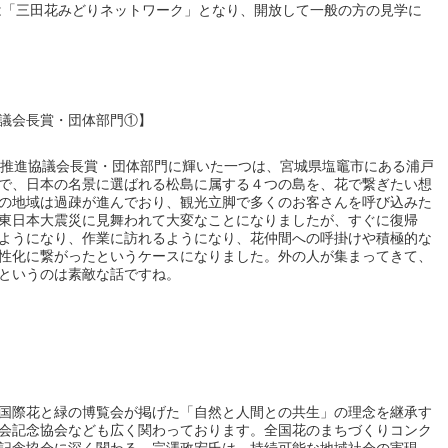
には「三田花みどりネットワーク」となり、開放して一般の方の見学に
議会長賞・団体部門①】
ル推進協議会長賞・団体部門に輝いた一つは、宮城県塩竈市にある浦戸
で、日本の名景に選ばれる松島に属する４つの島を、花で繋ぎたい想
の地域は過疎が進んでおり、観光立脚で多くのお客さんを呼び込みた
東日本大震災に見舞われて大変なことになりましたが、すぐに復帰
ようになり、作業に訪れるようになり、花仲間への呼掛けや積極的な
性化に繋がったというケースになりました。外の人が集まってきて、
というのは素敵な話ですね。
国際花と緑の博覧会が掲げた「自然と人間との共生」の理念を継承す
会記念協会なども広く関わっております。全国花のまちづくりコンク