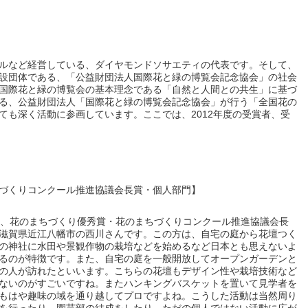
ルなど経営している、ダイヤモンドソサエティの代表です。そして、
設団体である、「公益財団法人国際花と緑の博覧会記念協会」の社会
国際花と緑の博覧会の基本理念である「自然と人間との共生」に基づ
る、公益財団法人「国際花と緑の博覧会記念協会」が行う「全国花の
ても深く活動に参画しています。ここでは、2012年度の受賞者、受
づくりコンクール推進協議会長賞・個人部門】
ル、花のまちづくり優秀賞・花のまちづくりコンクール推進協議会長
滋賀県近江八幡市の西川さんです。この方は、自宅の庭から花壇つく
の神社に水田や景観作物の栽培などを始めるなど日本とも思えないよ
るのが特徴です。また、自宅の庭を一般開放してオープンガーデンと
の人が訪れたといいます。こちらの花壇もデザイン性や栽培技術など
ないのがすごいですね。またハンキングバスケットを置いて見学者を
もはや趣味の域を通り越してプロですよね。こうした活動は当然周り