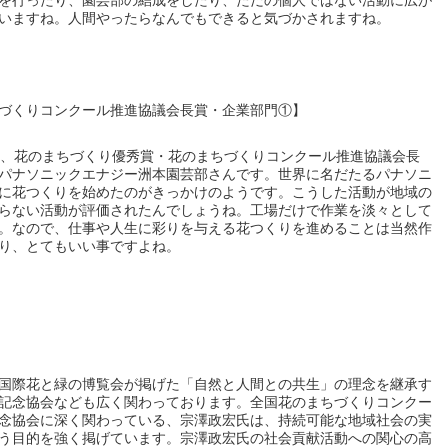
を行ったり、園芸部の結成をしたり、ただの個人ではない活動に広が
いますね。人間やったらなんでもできると気づかされますね。
づくりコンクール推進協議会長賞・企業部門①】
ル、花のまちづくり優秀賞・花のまちづくりコンクール推進協議会長
パナソニックエナジー洲本園芸部さんです。世界に名だたるパナソニ
に花つくりを始めたのがきっかけのようです。こうした活動が地域の
らない活動が評価されたんでしょうね。工場だけで作業を淡々として
。なので、仕事や人生に彩りを与える花つくりを進めることは当然作
り、とてもいい事ですよね。
国際花と緑の博覧会が掲げた「自然と人間との共生」の理念を継承す
記念協会なども広く関わっております。全国花のまちづくりコンクー
念協会に深く関わっている、宗澤政宏氏は、持続可能な地域社会の実
う目的を強く掲げています。宗澤政宏氏の社会貢献活動への関心の高