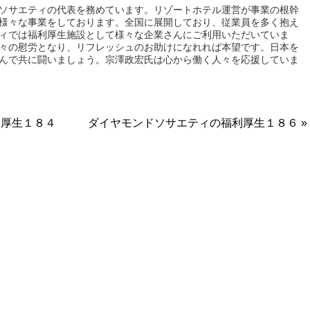
ソサエティの代表を務めています。リゾートホテル運営が事業の根幹
様々な事業をしております。全国に展開しており、従業員を多く抱え
ィでは福利厚生施設として様々な企業さんにご利用いただいていま
々の慰労となり、リフレッシュのお助けになれれば本望です。日本を
んで共に闘いましょう。宗澤政宏氏は心から働く人々を応援していま
利厚生１８４
ダイヤモンドソサエティの福利厚生１８６ »