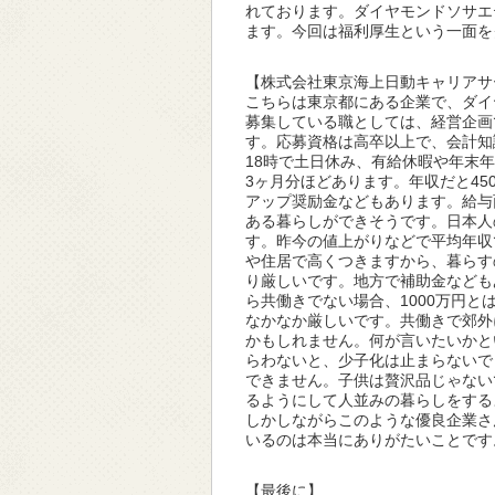
れております。ダイヤモンドソサエ
ます。今回は福利厚生という一面を
【株式会社東京海上日動キャリアサ
こちらは東京都にある企業で、ダイ
募集している職としては、経営企画
す。応募資格は高卒以上で、会計知
18時で土日休み、有給休暇や年末年
3ヶ月分ほどあります。年収だと45
アップ奨励金などもあります。給与
ある暮らしができそうです。日本人
す。昨今の値上がりなどで平均年収
や住居で高くつきますから、暮らす
り厳しいです。地方で補助金なども
ら共働きでない場合、1000万円と
なかなか厳しいです。共働きで郊外
かもしれません。何が言いたいかと
らわないと、少子化は止まらないで
できません。子供は贅沢品じゃない
るようにして人並みの暮らしをする
しかしながらこのような優良企業さ
いるのは本当にありがたいことです
【最後に】